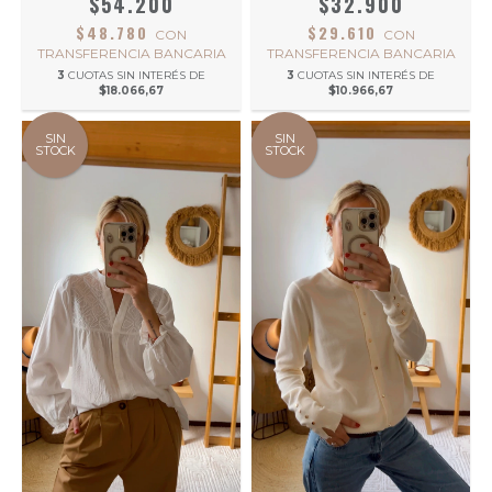
$54.200
$32.900
$48.780
$29.610
CON
CON
TRANSFERENCIA BANCARIA
TRANSFERENCIA BANCARIA
3
CUOTAS SIN INTERÉS DE
3
CUOTAS SIN INTERÉS DE
$18.066,67
$10.966,67
SIN
SIN
STOCK
STOCK