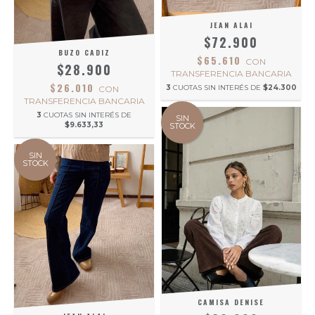
JEAN ALAI
$72.900
BUZO CADIZ
$65.610
CON
$28.900
TRANSFERENCIA BANCARIA
$26.010
3
CUOTAS SIN INTERÉS DE
$24.300
CON
TRANSFERENCIA BANCARIA
3
CUOTAS SIN INTERÉS DE
SIN
$9.633,33
STOCK
SIN
STOCK
CAMISA DENISE