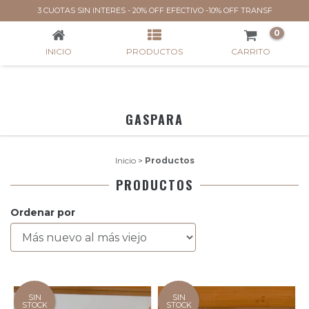
PRODUCTOS
3 CUOTAS SIN INTERES - 20% OFF EFECTIVO -10% OFF TRANSF
0
INICIO
PRODUCTOS
CARRITO
GASPARA
Inicio
>
Productos
PRODUCTOS
Ordenar por
SIN
SIN
STOCK
STOCK