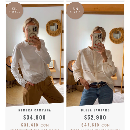
SIN
SIN
STOCK
STOCK
REMERA CAMPANA
BLUSA LAUTARO
$34.900
$52.900
$31.410
$47.610
CON
CON