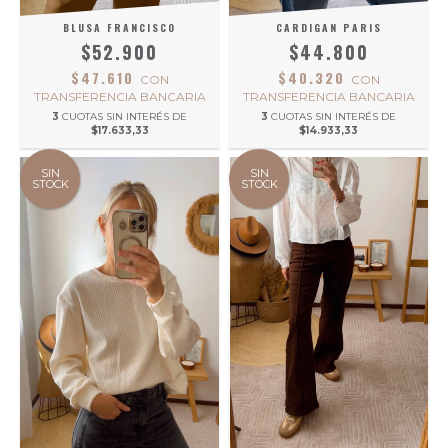
BLUSA FRANCISCO
CARDIGAN PARIS
$52.900
$44.800
$47.610
$40.320
CON
CON
TRANSFERENCIA BANCARIA
TRANSFERENCIA BANCARIA
3
CUOTAS SIN INTERÉS DE
3
CUOTAS SIN INTERÉS DE
$17.633,33
$14.933,33
SIN
SIN
STOCK
STOCK