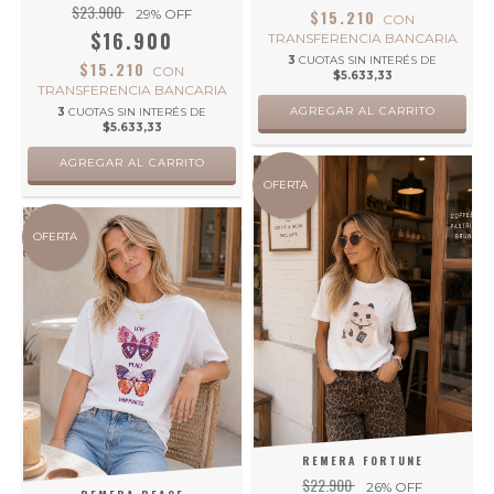
$23.900
29
% OFF
$15.210
CON
$16.900
TRANSFERENCIA BANCARIA
3
CUOTAS SIN INTERÉS DE
$15.210
CON
$5.633,33
TRANSFERENCIA BANCARIA
AGREGAR AL CARRITO
3
CUOTAS SIN INTERÉS DE
$5.633,33
AGREGAR AL CARRITO
OFERTA
OFERTA
REMERA FORTUNE
$22.900
26
% OFF