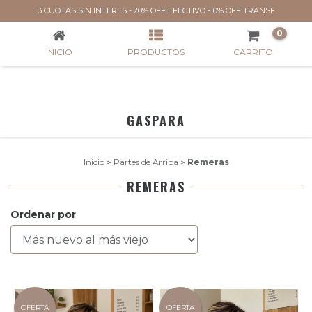
REMERAS
3 CUOTAS SIN INTERES - 20% OFF EFECTIVO -10% OFF TRANSF
0
INICIO
PRODUCTOS
CARRITO
GASPARA
Inicio
>
Partes de Arriba
>
Remeras
REMERAS
Ordenar por
OFERTA
OFERTA