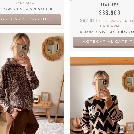
BANCARIA
JEAN EVE
CUOTAS SIN INTERÉS DE
$23.300
$68.900
AGREGAR AL CARRITO
$62.010
CON
TRANSFEREN
BANCARIA
3
CUOTAS SIN INTERÉS DE
$22.966
AGREGAR AL CARRIT