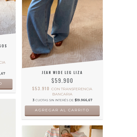
GOS
CIA
JEAN WIDE LEG LIZA
,67
$59.900
O
$53.910
CON
TRANSFERENCIA
BANCARIA
3
CUOTAS SIN INTERÉS DE
$19.966,67
AGREGAR AL CARRITO