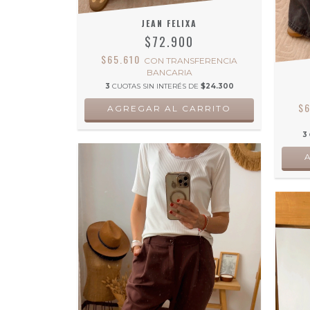
JEAN FELIXA
$72.900
$65.610
CON
TRANSFERENCIA
BANCARIA
3
CUOTAS SIN INTERÉS DE
$24.300
$
AGREGAR AL CARRITO
3