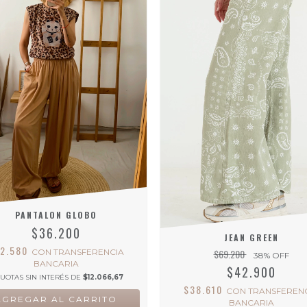
PANTALON GLOBO
$36.200
JEAN GREEN
32.580
CON
TRANSFERENCIA
$69.200
38
% OFF
BANCARIA
$42.900
UOTAS SIN INTERÉS DE
$12.066,67
$38.610
CON
TRANSFEREN
AGREGAR AL CARRITO
BANCARIA