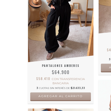
$
3
PANTALONES AMBERES
$64.900
$58.410
CON
TRANSFERENCIA
BANCARIA
3
CUOTAS SIN INTERÉS DE
$21.633,33
AGREGAR AL CARRITO