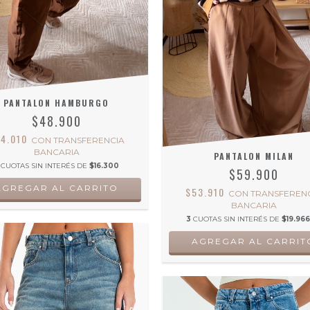
PANTALON HAMBURGO
$48.900
44.010
CON
TRANSFERENCIA
BANCARIA
PANTALON MILAN
CUOTAS SIN INTERÉS DE
$16.300
$59.900
AGREGAR AL CARRITO
$53.910
CON
TRANSFEREN
BANCARIA
3
CUOTAS SIN INTERÉS DE
$19.966
AGREGAR AL CARRIT