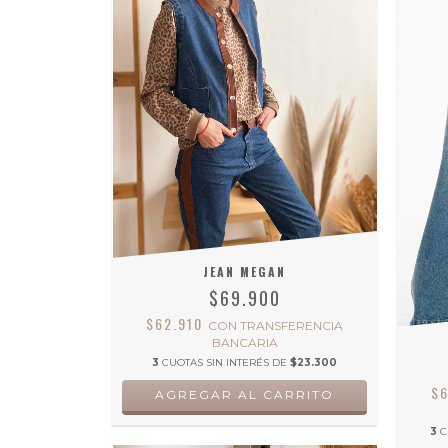
JEAN MEGAN
$69.900
$62.910
CON
TRANSFERENCIA
BANCARIA
3
CUOTAS SIN INTERÉS DE
$23.300
$
AGREGAR AL CARRITO
3
C