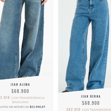
JEAN ALEMA
$68.900
JEAN BERNA
62.010
CON
TRANSFERENCIA
$68.900
BANCARIA
UOTAS SIN INTERÉS DE
$22.966,67
$62.010
CON
TRANSFEREN