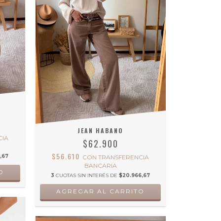
JEAN HABANO
CIA
$62.900
$56.610
,67
CON
TRANSFERENCIA
BANCARIA
O
3
CUOTAS SIN INTERÉS DE
$20.966,67
AGREGAR AL CARRITO