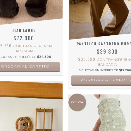
JEAN LAUNE
$72.900
PANTALON SASTRERO BUR
65.610
CON
TRANSFERENCIA
$39.800
BANCARIA
CUOTAS SIN INTERÉS DE
$24.300
$35.820
CON
TRANSFEREN
BANCARIA
AGREGAR AL CARRITO
3
CUOTAS SIN INTERÉS DE
$13.266
AGREGAR AL CARRIT
OFERTA