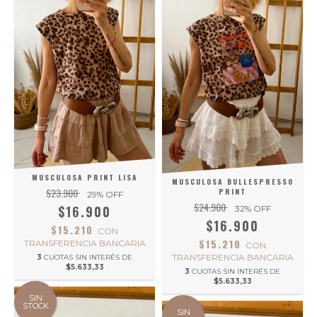
MUSCULOSA PRINT LISA
MUSCULOSA BULLESPRESSO
$23.900
PRINT
29
% OFF
$24.900
$16.900
32
% OFF
$16.900
$15.210
CON
$15.210
TRANSFERENCIA BANCARIA
CON
TRANSFERENCIA BANCARIA
3
CUOTAS SIN INTERÉS DE
$5.633,33
3
CUOTAS SIN INTERÉS DE
$5.633,33
SIN
STOCK
SIN