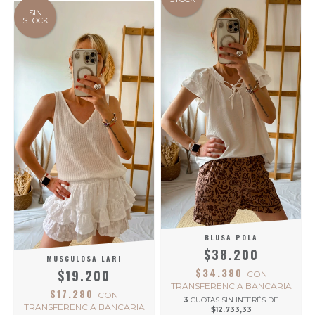
SIN
STOCK
BLUSA POLA
$38.200
MUSCULOSA LARI
$34.380
$19.200
CON
TRANSFERENCIA BANCARIA
$17.280
CON
3
CUOTAS SIN INTERÉS DE
TRANSFERENCIA BANCARIA
$12.733,33