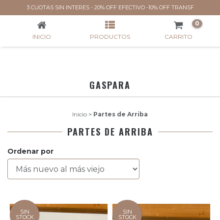
PARTES DE ARRIBA
3 CUOTAS SIN INTERES - 20% OFF EFECTIVO -10% OFF TRANSF
0
INICIO
PRODUCTOS
CARRITO
GASPARA
Inicio
>
Partes de Arriba
PARTES DE ARRIBA
Ordenar por
SIN
SIN
STOCK
STOCK