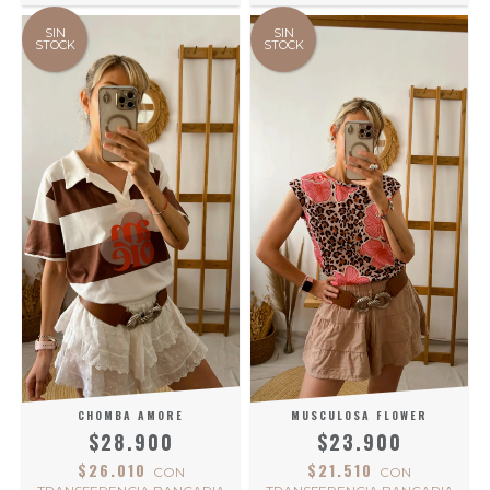
SIN
SIN
STOCK
STOCK
CHOMBA AMORE
MUSCULOSA FLOWER
$28.900
$23.900
$26.010
$21.510
CON
CON