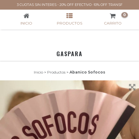
ABANICO SOFOCOS
3 CUOTAS SIN INTERES - 20% OFF EFECTIVO -10% OFF TRANSF
0
INICIO
PRODUCTOS
CARRITO
GASPARA
Inicio
>
Productos
>
Abanico Sofocos