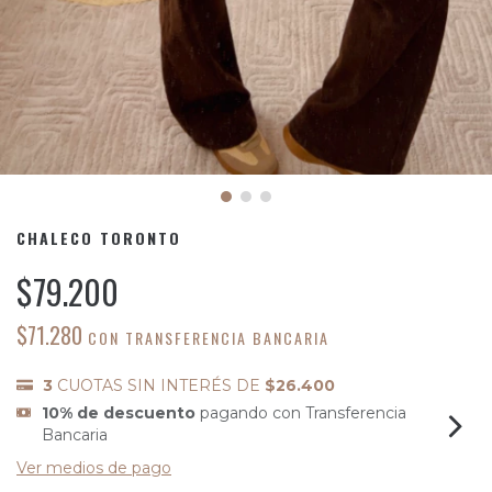
CHALECO TORONTO
$79.200
$71.280
CON
TRANSFERENCIA BANCARIA
3
CUOTAS SIN INTERÉS DE
$26.400
10% de descuento
pagando con Transferencia
Bancaria
Ver medios de pago