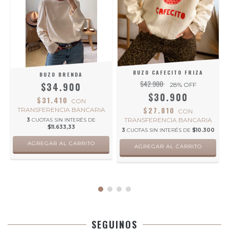
BUZO CAFECITO FRIZA
BUZO BRENDA
$42.900
$34.900
28
% OFF
$30.900
$31.410
CON
$27.810
TRANSFERENCIA BANCARIA
CON
TRANSFERENCIA BANCARIA
3
CUOTAS SIN INTERÉS DE
$11.633,33
3
CUOTAS SIN INTERÉS DE
$10.300
AGREGAR AL CARRITO
AGREGAR AL CARRITO
SEGUINOS