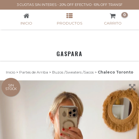
CHALECO TORONTO
3 CUOTAS SIN INTERES - 20% OFF EFECTIVO -10% OFF TRANSF
0
INICIO
PRODUCTOS
CARRITO
GASPARA
Inicio
>
Partes de Arriba
>
Buzos /Sweaters /Sacos
>
Chaleco Toronto
SIN
STOCK