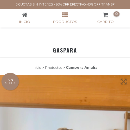
CAMPERA AMALIA
3 CUOTAS SIN INTERES - 20% OFF EFECTIVO -10% OFF TRANSF
0
INICIO
PRODUCTOS
CARRITO
GASPARA
Inicio
>
Productos
>
Campera Amalia
SIN
STOCK