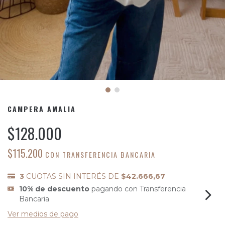
CAMPERA AMALIA
$128.000
$115.200
CON
TRANSFERENCIA BANCARIA
3
CUOTAS SIN INTERÉS DE
$42.666,67
10% de descuento
pagando con Transferencia
Bancaria
Ver medios de pago