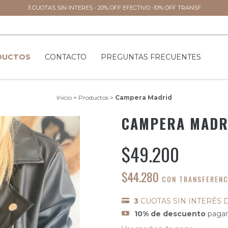
3 CUOTAS SIN INTERES - 20% OFF EFECTIVO -10% OFF TRANSF
DUCTOS
CONTACTO
PREGUNTAS FRECUENTES
Inicio
>
Productos
>
Campera Madrid
CAMPERA MADR
$49.200
$44.280
CON
TRANSFERENC
3
CUOTAS SIN INTERÉS 
10% de descuento
pagan