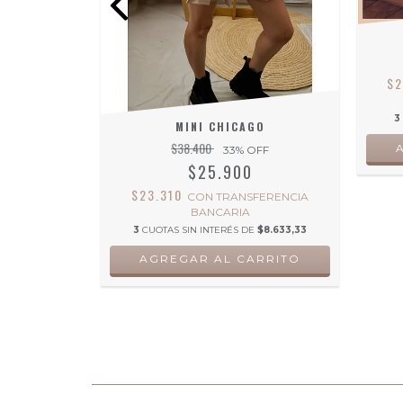
$
RA
3
MINI CHICAGO
$38.400
FERENCIA
33
% OFF
$25.900
E
$9.966,67
$23.310
CON
TRANSFERENCIA
RRITO
BANCARIA
3
CUOTAS SIN INTERÉS DE
$8.633,33
AGREGAR AL CARRITO