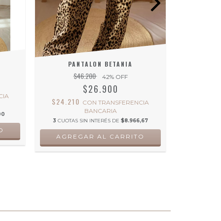
PANTALON BETANIA
MUS
$46.200
42
% OFF
$26.900
$15.66
CIA
$24.210
CON
TRANSFERENCIA
BANCARIA
00
3
CUOTAS
3
CUOTAS SIN INTERÉS DE
$8.966,67
O
AGRE
AGREGAR AL CARRITO