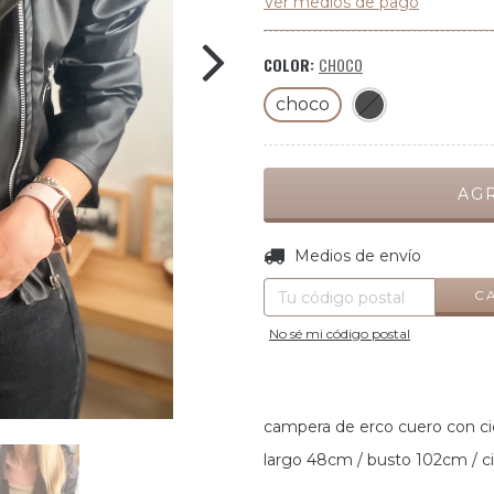
Ver medios de pago
COLOR:
CHOCO
choco
Entregas para el CP:
Medios de envío
C
No sé mi código postal
campera de erco cuero con c
largo 48cm / busto 102cm / 