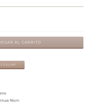
CAMBIAR CP
ALCULAR
ierre
cintura 96cm