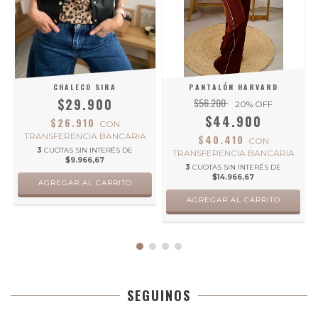
CHALECO SIRA
PANTALÓN HARVARD
$29.900
$56.200
20
% OFF
$44.900
$26.910
CON
TRANSFERENCIA BANCARIA
$40.410
CON
0
3
CUOTAS SIN INTERÉS DE
TRANSFERENCIA BANCARIA
$9.966,67
3
CUOTAS SIN INTERÉS DE
$14.966,67
AGREGAR AL CARRITO
AGREGAR AL CARRITO
SEGUINOS