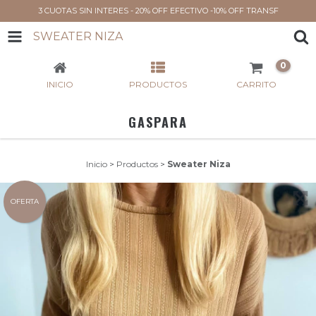
3 CUOTAS SIN INTERES - 20% OFF EFECTIVO -10% OFF TRANSF
SWEATER NIZA
0
INICIO
PRODUCTOS
CARRITO
GASPARA
Inicio
>
Productos
>
Sweater Niza
OFERTA