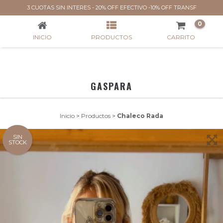
CHALECO RADA
3 CUOTAS SIN INTERES - 20% OFF EFECTIVO -10% OFF TRANSF
0
INICIO
PRODUCTOS
CARRITO
GASPARA
Inicio
>
Productos
>
Chaleco Rada
SIN
STOCK