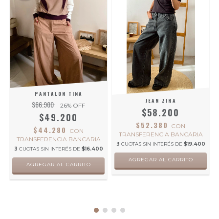
PANTALON TINA
JEAN ZIRA
$66.900
26
% OFF
$58.200
$49.200
$52.380
CON
$44.280
CON
TRANSFERENCIA BANCARIA
TRANSFERENCIA BANCARIA
0
3
CUOTAS SIN INTERÉS DE
$19.400
3
CUOTAS SIN INTERÉS DE
$16.400
AGREGAR AL CARRITO
AGREGAR AL CARRITO