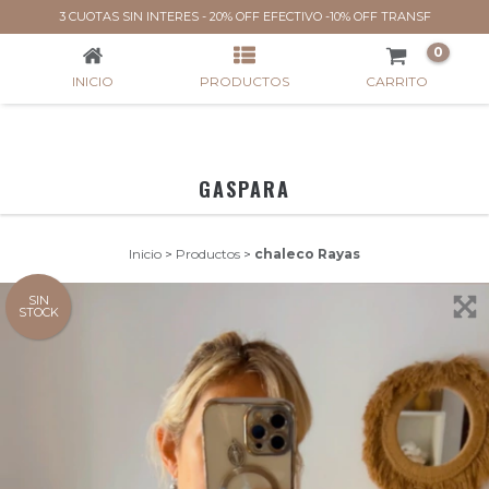
CHALECO RAYAS
3 CUOTAS SIN INTERES - 20% OFF EFECTIVO -10% OFF TRANSF
0
INICIO
PRODUCTOS
CARRITO
GASPARA
Inicio
>
Productos
>
chaleco Rayas
SIN
STOCK