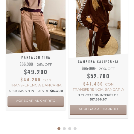
PANTALON TINA
CAMPERA CALIFORNIA
$66.900
26
% OFF
$65.900
20
% OFF
$49.200
0
$52.700
$44.280
CON
$47.430
CON
TRANSFERENCIA BANCARIA
TRANSFERENCIA BANCARIA
3
CUOTAS SIN INTERÉS DE
$16.400
3
CUOTAS SIN INTERÉS DE
$17.566,67
AGREGAR AL CARRITO
AGREGAR AL CARRITO